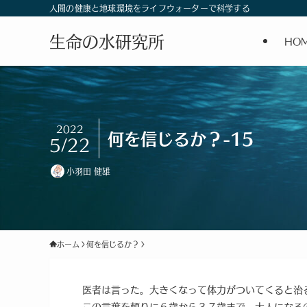
人間の健康と地球環境をライフウォーターで科学する
生命の水研究所
HO
2022
何を信じるか？-15
5/22
小羽田 健雄
ホーム
何を信じるか？
医者は言った。大きくなって体力がついてくると治
この言葉を頼りに６歳から３７歳まで、大人になる