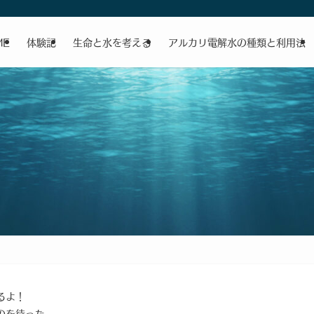
ME
体験記
生命と水を考える
アルカリ電解水の種類と利用法
るよ！
のを待った。