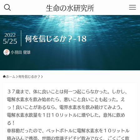
生命の水研究所
2022
何を信じるか？-18
5/25
小羽田 健雄
ホーム
何を信じるか？
３７歳まで、体に良いことは何一つ起こらなかった。しかし、
電解水素水を飲み始めたら、悪いこと良いことも起った。え
っ！良いことがあるなら、電界水素水を飲み続けてみよう。
電解水素水飲量を１日１０リットルに増やした。意外に飲め
る！
車移動だったので、ペットボトルに電解水素水を１０リットル
積み込んで携帯。世間の常識チビチビ飲みでなく、ごくごく飲