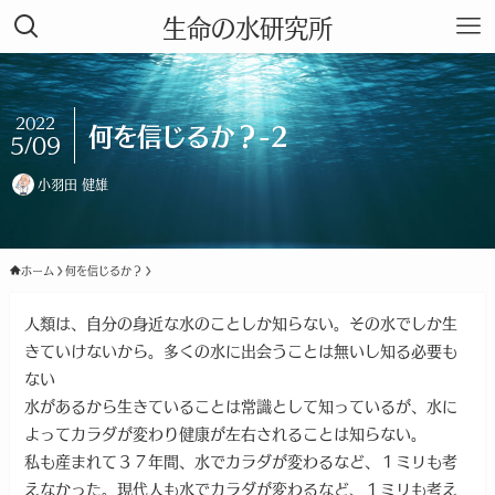
生命の水研究所
2022
何を信じるか？-2
5/09
小羽田 健雄
ホーム
何を信じるか？
人類は、自分の身近な水のことしか知らない。その水でしか生
きていけないから。多くの水に出会うことは無いし知る必要も
ない
水があるから生きていることは常識として知っているが、水に
よってカラダが変わり健康が左右されることは知らない。
私も産まれて３７年間、水でカラダが変わるなど、１ミリも考
えなかった。現代人も水でカラダが変わるなど、１ミリも考え