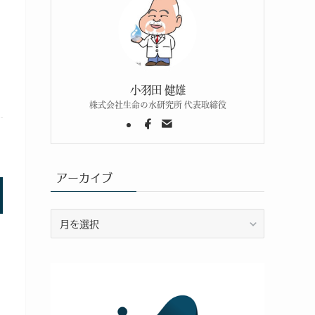
小羽田 健雄
株式会社生命の水研究所 代表取締役
アーカイブ
ア
ー
カ
イ
ブ