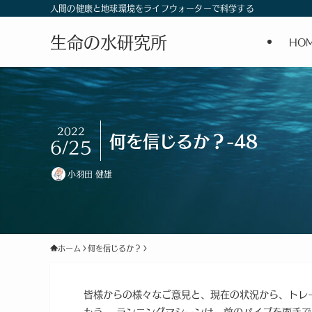
人間の健康と地球環境をライフウォーターで科学する
生命の水研究所
HO
2022
何を信じるか？-48
6/25
小羽田 健雄
ホーム
何を信じるか？
皆様からの様々なご意見と、現在の状況から、トレ
もう。 ランニングマシーンは、前のパイプを両手