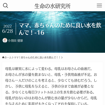
生命の水研究所
ママ、赤ちゃんのために良い水を飲
2022
6/28
んで！-16
小羽田 健雄
ホーム
ママ！赤ちゃんのために良い水を飲んで！！
母乳は確実に水によって変わる。母乳はお母さんの血液だ。
お母さんが水の量を飲まないと、母乳・子供用血液が不足。お
母さん一人だけのことを考えると、少なくても済むだろう。し
かし、子供に母乳を与えると、子供の分まで血液が必要とな
る。少なくとも毎日3リットル以上の生水を飲む必要がある。
母乳が出ないのはお母さんが飲む水の量が少ないからだ。母乳
を与えるために乳房が大きくなってそれを保持している。