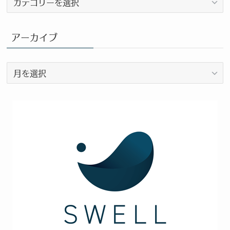
ロ
グ
カ
アーカイブ
テ
ゴ
ア
リ
ー
ー
カ
イ
ブ