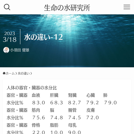
生命の水研究所
2023
水の違い-12
3/18
小羽田 健雄
ホーム
水の違い
人体の器官・臓器の水分比
器官・臓器 血液 肝臓 腎臓 心臓 肺
水分比％ ８３.０ ６８.３ ８２.７ ７９.２ ７９.０
器官・臓器 筋肉 脳 腸管 皮膚
水分比％ ７５.６ ７４.８ ７４.５ ７２.０
器官・臓器 骨格 脂肪 母乳
水分比％ ２２.０ １０.０ ９０.０