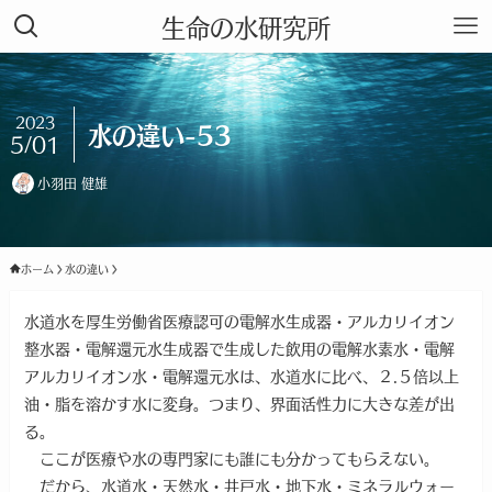
生命の水研究所
2023
水の違い-53
5/01
小羽田 健雄
ホーム
水の違い
水道水を厚生労働省医療認可の電解水生成器・アルカリイオン
整水器・電解還元水生成器で生成した飲用の電解水素水・電解
アルカリイオン水・電解還元水は、水道水に比べ、２.５倍以上
油・脂を溶かす水に変身。つまり、界面活性力に大きな差が出
る。
ここが医療や水の専門家にも誰にも分かってもらえない。
だから、水道水・天然水・井戸水・地下水・ミネラルウォー