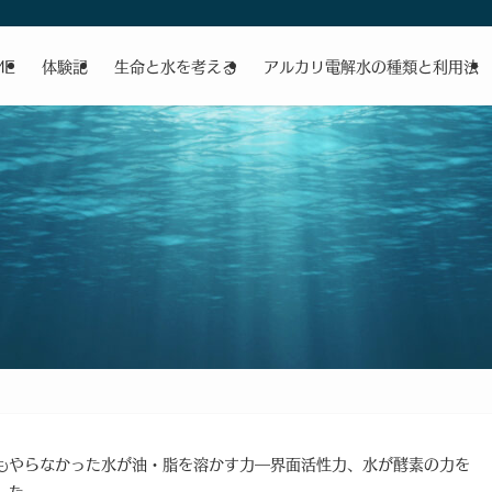
ME
体験記
生命と水を考える
アルカリ電解水の種類と利用法
もやらなかった水が油・脂を溶かす力―界面活性力、水が酵素の力を
した。