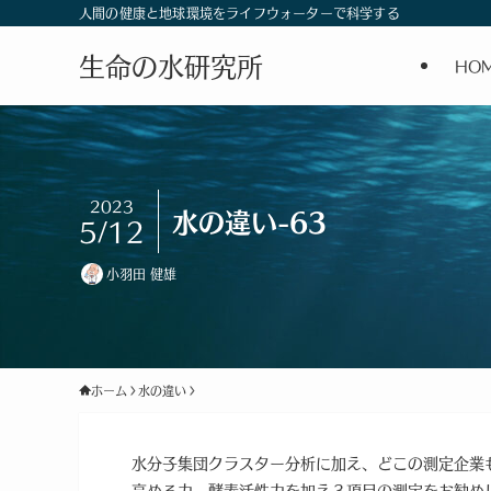
人間の健康と地球環境をライフウォーターで科学する
生命の水研究所
HO
2023
水の違い-63
5/12
小羽田 健雄
ホーム
水の違い
水分子集団クラスター分析に加え、どこの測定企業
高める力―酵素活性力を加え３項目の測定をお勧め