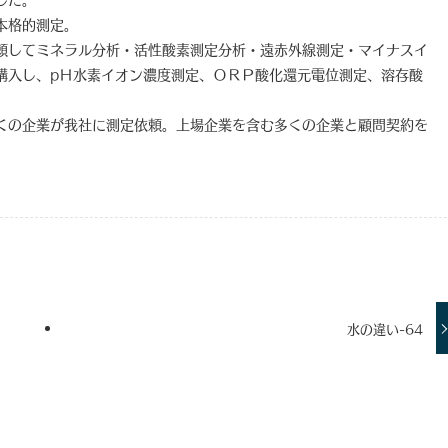
本格的測定。
頼してミネラル分析・活性酸素測定分析・遠赤外線測定・マイナスイ
購入し、pＨ水素イオン濃度測定、ＯＲＰ酸化還元電位測定、溶存酸
くの企業が我社に測定依頼。上場企業を含む多くの企業と顧問契約を
水の違い-64