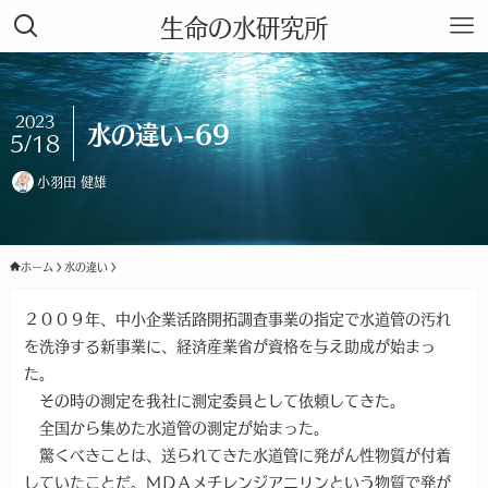
生命の水研究所
2023
水の違い-69
5/18
小羽田 健雄
ホーム
水の違い
２００９年、中小企業活路開拓調査事業の指定で水道管の汚れ
を洗浄する新事業に、経済産業省が資格を与え助成が始まっ
た。
その時の測定を我社に測定委員として依頼してきた。
全国から集めた水道管の測定が始まった。
驚くべきことは、送られてきた水道管に発がん性物質が付着
していたことだ。ＭＤＡメチレンジアニリンという物質で発が