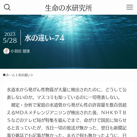
生命の水研究所
2023
水の違い-74
5/28
小羽田 健雄
ホーム
水の違い
水道水から発がん性物質が大量に検出されたのに、どうして公
表しないのか。マスコミも知っているのに一切発表しない。
測定・分析で家庭の水道管から発がん性の許容量を数百倍超
えるＭＤＡメチレンジアニリンが検出された後、ＮＨＫやＴＢ
Ｓなどのテレビ局が特集を組んでまで、命がけで国民に知らせ
ると言っていたが、当日一切の放送が無かった、翌日も新聞記
事や雑誌でも記事が無かった。まるで何も無かったように、日