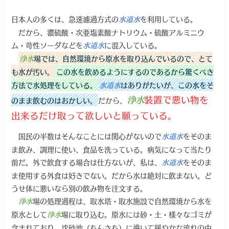
日本人の多くは、急速濾過方式の
を利用している。
水道水
だから、濃硫酸・次亜塩素酸ナトリウム・硫酸アルミニウ
ム・苛性ソーダなどを
に混入している。
水道水
浄水
場では、自然環境から原水を取り込んでいるので、とて
も水が汚い。
この水を飲めるようにするのであるから驚くべき
方法で水処理をしている。
水道水
はありがたいが、この水をそ
浄水
装置で悪い物を
だから、
のまま飲むのはおかしい。
出来るだけ取って欲しいと願っている。
国民の半数はそんなことには関心がないので
をそのま
水道水
ま飲み、調理に使い、食品を洗っている。病気になって当たり
前だ。外で飲食する場合は仕方ないが、私は、
をそのま
水道水
ま使用する外食は好きでない。だから水は絶対に飲まない。ど
うせ体に悪いなら別の飲み物を注文する。
場の処理過程は、取水塔・取水施設で自然環境から水を
浄水
原水として
場に取り込む。原水には砂・土・様々なゴミが
浄水
含まれており、沈砂池（ちんさち）に導いて緩やかな流れの中