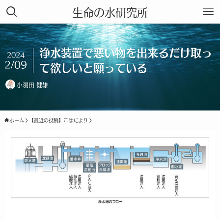
生命の水研究所
浄水装置で悪い物を出来るだけ取っ
2024
2/09
て欲しいと願っている
小羽田 健雄
ホーム
【最近の投稿】こはだより