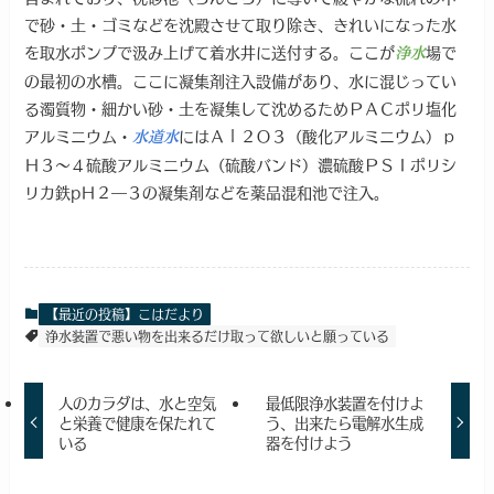
で砂・土・ゴミなどを沈殿させて取り除き、きれいになった水
を取水ポンプで汲み上げて着水井に送付する。ここが
場で
浄水
の最初の水槽。ここに凝集剤注入設備があり、水に混じってい
る濁質物・細かい砂・土を凝集して沈めるためＰＡＣポリ塩化
アルミニウム・
にはＡｌ２Ｏ３（酸化アルミニウム）ｐ
水道水
Ｈ３～４硫酸アルミニウム（硫酸バンド）濃硫酸ＰＳＩポリシ
リカ鉄pＨ２―３の凝集剤などを薬品混和池で注入。
【最近の投稿】こはだより
浄水装置で悪い物を出来るだけ取って欲しいと願っている
人のカラダは、水と空気
最低限浄水装置を付けよ
と栄養で健康を保たれて
う、出来たら電解水生成
いる
器を付けよう