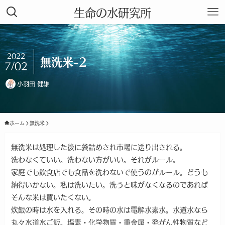
生命の水研究所
2022
無洗米-2
7/02
小羽田 健雄
ホーム
無洗米
無洗米は処理した後に袋詰めされ市場に送り出される。
洗わなくていい。洗わない方がいい。それがルール。
家庭でも飲食店でも食品を洗わないで使うのがルール。どうも
納得いかない。私は洗いたい。洗うと味がなくなるのであれば
そんな米は買いたくない。
炊飯の時は水を入れる。その時の水は電解水素水。水道水なら
丸々水道水ご飯。塩素・化学物質・重金属・発がん性物質など