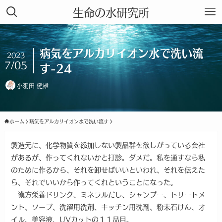
生命の水研究所
病気をアルカリイオン水で洗い流
2023
7/05
す-24
小羽田 健雄
ホーム
病気をアルカリイオン水で洗い流す
製造元に、化学物質を添加しない製品群を欲しがっている会社
があるが、作ってくれないかと打診。ダメだ。私を通すなら私
のために作るから、それを卸せばいいといわれ、それを伝えた
ら、それでいいから作ってくれということになった。
漢方栄養ドリンク、ミネラルだし、シャンプー、トリートメ
ント、ソープ、洗濯用洗剤、キッチン用洗剤、粉末石けん、オ
イル、美容液、UVカットの１１品目。