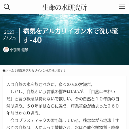
生命の水研究所
病気をアルカリイオン水で洗い流
2023
7/25
す-40
小羽田 健雄
ホーム
病気をアルカリイオン水で洗い流す
人は自然の水を飲むべきだ。多くの人の常識だ。
しかし、自然という言葉の響きはいいが、「自然はきれい
だ」と言う概念は持たないで欲しい。今の自然と１０年前の自
然は違う。５０年前はさらに違う。産業革命が始まった２６０
年前はかなり違う。
今はプラスティックの雪も降っている。残念ながら地球上す
べての自然は、人によって破壊され、水は合成化学物質・廃棄