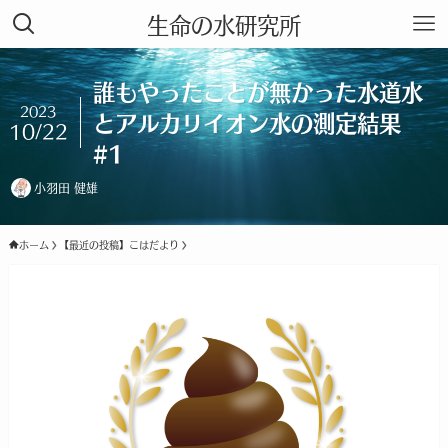
生命の水研究所
誰もやったことが無かった水道水
2023
とアルカリイオン水の測定結果
10/22
#1
小羽田 健雄
ホーム
【最近の投稿】こはだより