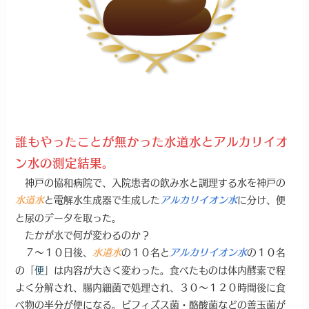
誰もやったことが無かった水道水とアルカリイオ
ン水の測定結果。
神戸の協和病院で、入院患者の飲み水と調理する水を神戸の
と電解水生成器で生成した
に分け、便
水道水
アルカリイオン水
と尿のデータを取った。
たかが水で何が変わるのか？
７～１０日後、
の１０名と
の１０名
水道水
アルカリイオン水
の「
便
」は内容が大きく変わった。食べたものは体内酵素で程
よく分解され、腸内細菌で処理され、３０～１２０時間後に食
べ物の半分が便になる。ビフィズス菌・酪酸菌などの善玉菌が