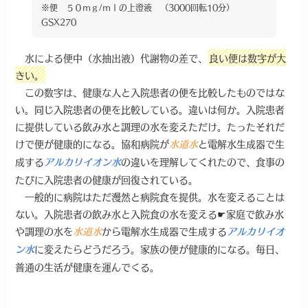
※便 ５０ｍｇ/ｍｌの上澄液 （3000回転10分）
GSX270
水による便中（水抽出液）代謝物の差で、
良い便は数字が大
きい。
この数字は、健康な人と入院患者の便を比較したものではな
い。同じ入院患者の便を比較している。違いは何か。入院患者
に提供している飲み水と調理の水を変えただけ。たったそれだ
けで便が健康的になる。協和病院が
と電解水生成器で生
水道水
成する
の違いを理解してくれたので、食事の
アルカリイオン水
たびに入院患者の健康が回復されている。
一般的に病院はただ漫然と病院食を提供。水を変えることは
ない。入院患者の飲み水と入院食の水を変える☛家庭で飲み水
や調理の水を
から電解水生成器で生成する
水道水
アルカリイオ
に変えたらどうだろう。家族の便が健康的になる。毎日、
ン水
普通の生活が健康を運んでくる。