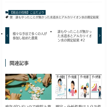
【最近の投稿】こはだより
便
誰もやったことが無かった水道水とアルカリイオン水の測定結果
誰もやったことが無かっ
様々な手法で多くの人が
た水道水とアルカリイオ
参加し始めた農業
ン水の測定結果 #2
関連記事
病気がひどいので病院と薬
測定・分析件数は１０万件