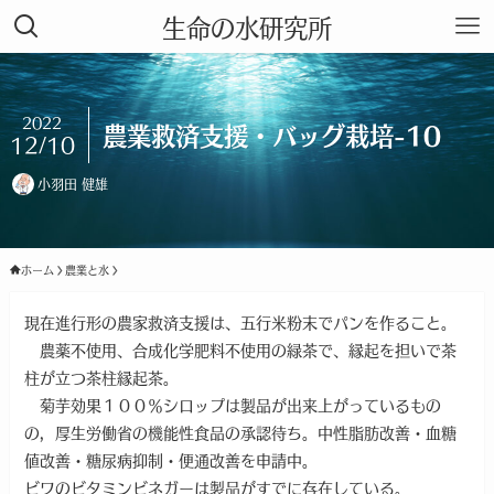
生命の水研究所
2022
農業救済支援・バッグ栽培-10
12/10
小羽田 健雄
ホーム
農業と水
現在進行形の農家救済支援は、五行米粉末でパンを作ること。
農薬不使用、合成化学肥料不使用の緑茶で、縁起を担いで茶
柱が立つ茶柱縁起茶。
菊芋効果１００％シロップは製品が出来上がっているもの
の，厚生労働省の機能性食品の承認待ち。中性脂肪改善・血糖
値改善・糖尿病抑制・便通改善を申請中。
ビワのビタミンビネガーは製品がすでに存在している。