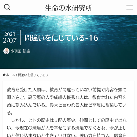
生命の水研究所
2023
間違いを信じている-16
2/07
小羽田 健雄
ホーム
間違いを信じている
教育を受けた人類は、教育が間違っていない前提で内容を頭に
叩き込む。高学歴の人や成績の優秀な人は、教育された内容を
頭に刻み込んでいる。優秀と言われる人ほど高度に蓄積してい
る。
しかし、ヒトの歴史は支配の歴史、仲間としての歴史ではな
い。今現在の環境が人を幸せにする環境でなくとも、今が正し
いと信じ込まないと生きていけない。強い力を持つ人、信念を