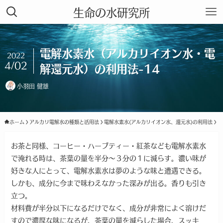
生命の水研究所
電解水素水（アルカリイオン水・電
2022
4/02
解還元水）の利用法-14
小羽田 健雄
ホーム
アルカリ電解水の種類と活用法
電解水素水(アルカリイオン水、還元水)の利用法
お茶と同様、コーヒー・ハーブティー・紅茶なども電解水素水
で淹れる時は、茶葉の量を半分～３分の１に減らす。濃い味が
好きな人にとって、電解水素水は夢のような味と遭遇できる。
しかも、成分に今まで味わえなかった深みが出る。香りも引き
立つ。
材料費が半分以下になるだけでなく、成分が非常によく溶けだ
すので濃厚な味になるが、茶葉の量を減らした場合、スッキ