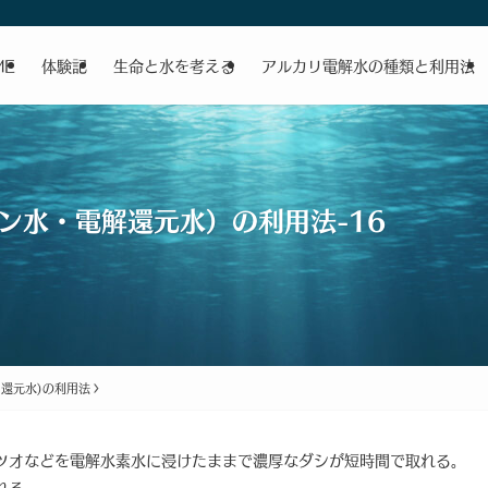
ME
体験記
生命と水を考える
アルカリ電解水の種類と利用法
ン水・電解還元水）の利用法-16
還元水)の利用法
ツオなどを電解水素水に浸けたままで濃厚なダシが短時間で取れる。
れる。