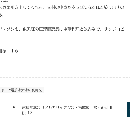
味さえ引き出してくれる。素材の中身が空っぽになるほど絞り出すの
る。
プ・ダシを、東天紅の亘理厨房長は中華料理と飲み物で、サッポロビ
用法―１６
の水
#電解水素水の利用法
電解水素水（アルカリイオン水・電解還元水）の利用
法-17