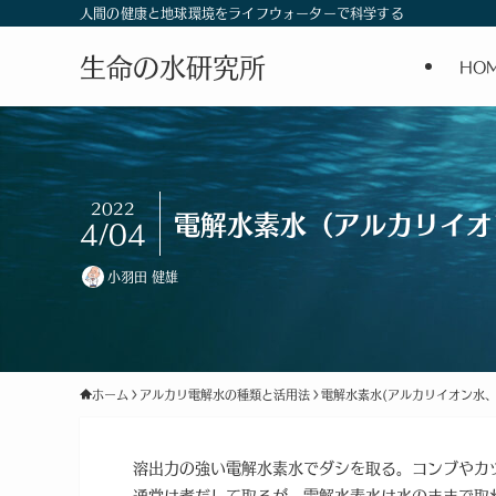
人間の健康と地球環境をライフウォーターで科学する
生命の水研究所
HO
2022
電解水素水（アルカリイオ
4/04
小羽田 健雄
ホーム
アルカリ電解水の種類と活用法
電解水素水(アルカリイオン水、
溶出力の強い電解水素水でダシを取る。コンブやカ
通常は煮だして取るが、電解水素水は水のままで取