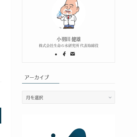
小羽田 健雄
株式会社生命の水研究所 代表取締役
アーカイブ
ア
ー
カ
イ
ブ