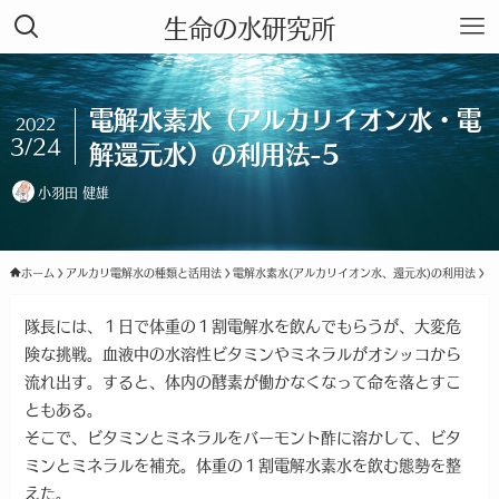
生命の水研究所
電解水素水（アルカリイオン水・電
2022
3/24
解還元水）の利用法-5
小羽田 健雄
ホーム
アルカリ電解水の種類と活用法
電解水素水(アルカリイオン水、還元水)の利用法
隊長には、１日で体重の１割電解水を飲んでもらうが、大変危
険な挑戦。血液中の水溶性ビタミンやミネラルがオシッコから
流れ出す。すると、体内の酵素が働かなくなって命を落とすこ
ともある。
そこで、ビタミンとミネラルをバーモント酢に溶かして、ビタ
ミンとミネラルを補充。体重の１割電解水素水を飲む態勢を整
えた。