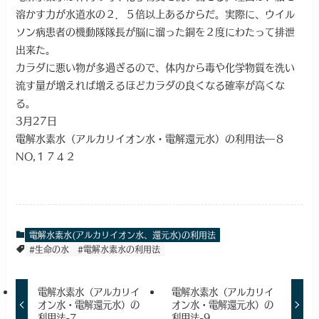
溶かす力が水道水の２．５倍以上あるからだ。実際に、ウイル
ソン病患者の機動隊隊長が脳に溜った銅を２度にわたって排泄
出来た。
カラダに悪い物が多過ぎるので、体内から毒や化学物質を洗い
流す量が増えれば増えるほどカラダの良くなる確率が高くな
る。
3月27日
電解水素水（アルカリイオン水・電解還元水）の利用法―８
NO,１７４２
電解水素水(アルカリイオン水、還元水)の利用法
#生命の水
#電解水素水の利用法
電解水素水（アルカリイ
電解水素水（アルカリイ
オン水・電解還元水）の
オン水・電解還元水）の
利用法-7
利用法-9