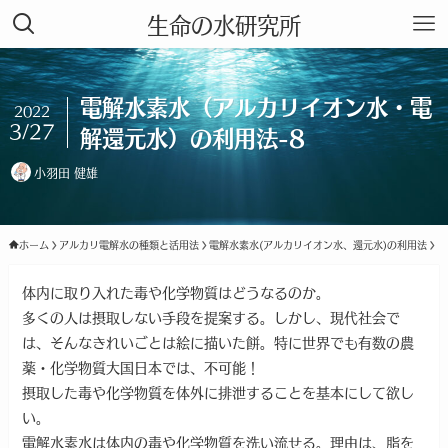
生命の水研究所
電解水素水（アルカリイオン水・電
2022
3/27
解還元水）の利用法-8
小羽田 健雄
ホーム
アルカリ電解水の種類と活用法
電解水素水(アルカリイオン水、還元水)の利用法
体内に取り入れた毒や化学物質はどうなるのか。
多くの人は摂取しない手段を提案する。しかし、現代社会で
は、そんなきれいごとは絵に描いた餅。特に世界でも有数の農
薬・化学物質大国日本では、不可能！
摂取した毒や化学物質を体外に排泄することを基本にして欲し
い。
電解水素水は体内の毒や化学物質を洗い流せる。理由は、脂を