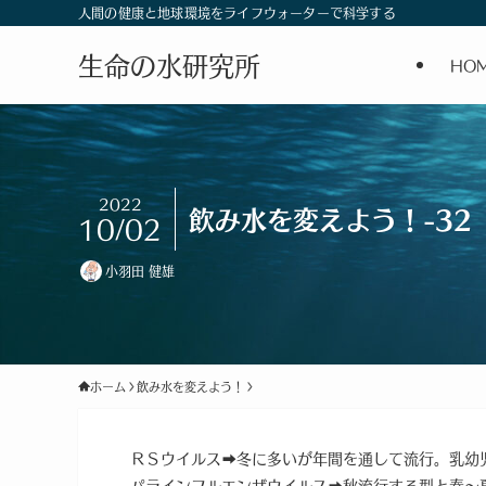
人間の健康と地球環境をライフウォーターで科学する
生命の水研究所
HO
2022
飲み水を変えよう！-32
10/02
小羽田 健雄
ホーム
飲み水を変えよう！
ＲＳウイルス➡冬に多いが年間を通して流行。乳幼
パラインフルエンザウイルス➡秋流行する型と春～