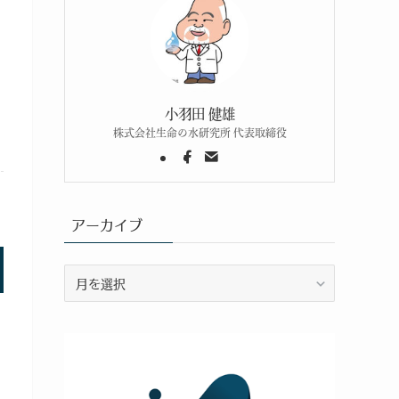
小羽田 健雄
株式会社生命の水研究所 代表取締役
アーカイブ
ア
ー
カ
イ
ブ