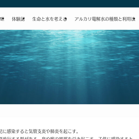
ME
体験記
生命と水を考える
アルカリ電解水の種類と利用法
児に感染すると気管支炎や肺炎を起こす。
夏流行する型がある。鼻や喉の風邪を引き起こす。子供に感染すると