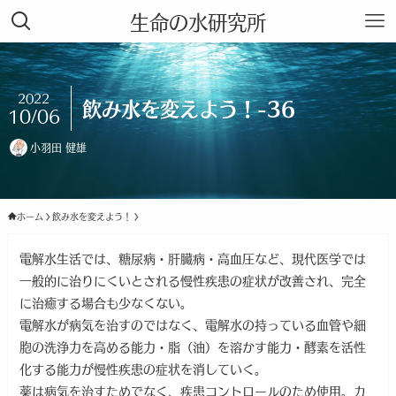
生命の水研究所
2022
飲み水を変えよう！-36
10/06
小羽田 健雄
ホーム
飲み水を変えよう！
電解水生活では、糖尿病・肝臓病・高血圧など、現代医学では
一般的に治りにくいとされる慢性疾患の症状が改善され、完全
に治癒する場合も少なくない。
電解水が病気を治すのではなく、電解水の持っている血管や細
胞の洗浄力を高める能力・脂（油）を溶かす能力・酵素を活性
化する能力が慢性疾患の症状を消していく。
薬は病気を治すためでなく、疾患コントロールのため使用。カ