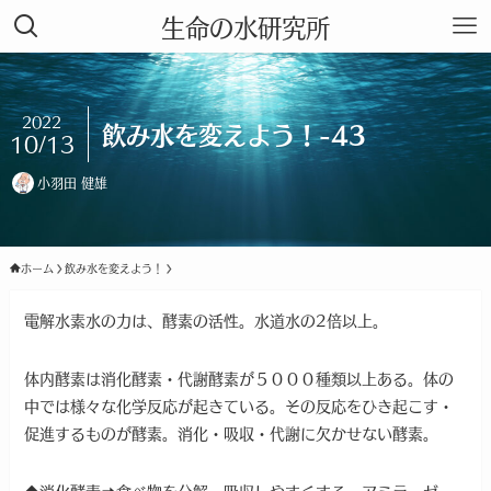
生命の水研究所
2022
飲み水を変えよう！-43
10/13
小羽田 健雄
ホーム
飲み水を変えよう！
電解水素水の力は、酵素の活性。水道水の2倍以上。
体内酵素は消化酵素・代謝酵素が５０００種類以上ある。体の
中では様々な化学反応が起きている。その反応をひき起こす・
促進するものが酵素。消化・吸収・代謝に欠かせない酵素。
◆消化酵素➡食べ物を分解・吸収しやすくする。アミラーゼ