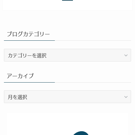
ブログカテゴリー
ブ
ロ
グ
カ
アーカイブ
テ
ゴ
ア
リ
ー
ー
カ
イ
ブ