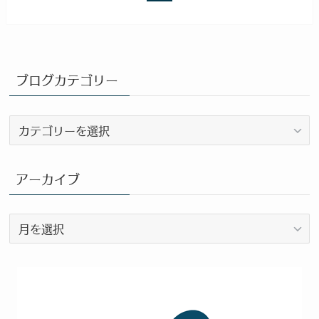
ブログカテゴリー
ブ
ロ
グ
カ
アーカイブ
テ
ゴ
ア
リ
ー
ー
カ
イ
ブ