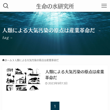
生命の水研究所
人類による大気汚染の原点は産業革命だ
–
tag –
ホーム
人類による大気汚染の原点は産業革命だ
人類による大気汚染の原点は産業
革命だ
2023年9月13日
1