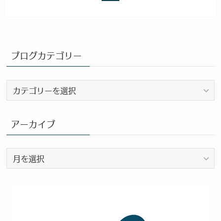
ブログカテゴリー
ブ
ロ
グ
カ
アーカイブ
テ
ゴ
ア
リ
ー
ー
カ
イ
ブ