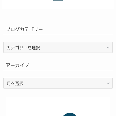
ブログカテゴリー
ブ
ロ
グ
カ
アーカイブ
テ
ゴ
ア
リ
ー
ー
カ
イ
ブ