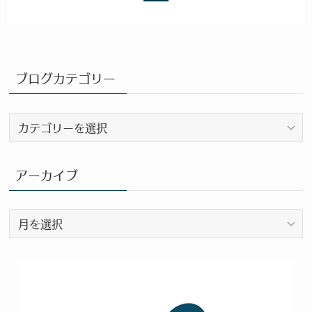
ブログカテゴリー
ブ
ロ
グ
カ
アーカイブ
テ
ゴ
ア
リ
ー
ー
カ
イ
ブ