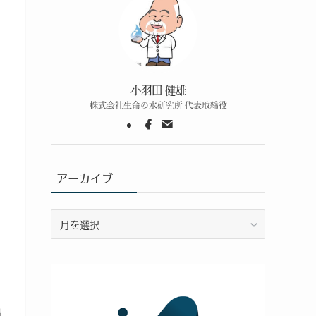
・
小羽田 健雄
株式会社生命の水研究所 代表取締役
アーカイブ
ア
ー
カ
イ
ブ
出