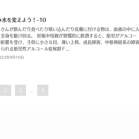
み水を変えよう！-10
母さんが飲んだり食べたり吸い込んだり皮膚に付ける物は、血液の中に
て全身を駆け回る。 妊娠中母親が習慣的に飲酒すると、胎児がアルコー
の影響を受け、子供に小さな目、薄い上唇、成長障害、中枢神経系の障
られる胎児性アルコール症候群Ｆ...
022年9月10日
2
3
9
...