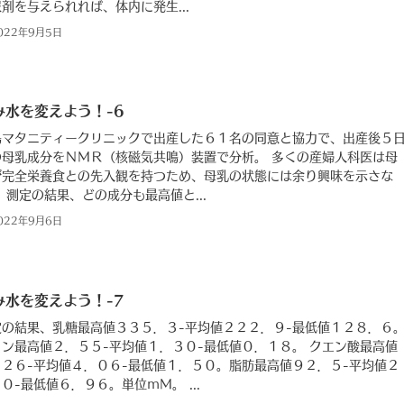
剤を与えられれば、体内に発生...
022年9月5日
み水を変えよう！-6
島マタニティークリニックで出産した６１名の同意と協力で、出産後５
の母乳成分をＮＭＲ（核磁気共鳴）装置で分析。 多くの産婦人科医は母
が完全栄養食との先入観を持つため、母乳の状態には余り興味を示さな
 測定の結果、どの成分も最高値と...
022年9月6日
み水を変えよう！-7
定の結果、乳糖最高値３３５．３-平均値２２２．９-最低値１２８．６
リン最高値２．５５-平均値１．３０-最低値０．１８。 クエン酸最高値
．２６-平均値４．０６-最低値１．５０。脂肪最高値９２．５-平均値２
０-最低値６．９６。単位ｍＭ。 ...