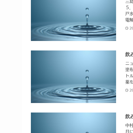
三
５
戸
電解
2
飲
ニ
塗
ト
薬を
2
飲
中
月