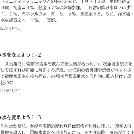
島マタニティークリニックとの共同研究で、１９〜３８歳、平均年齢２
．３歳、初産４３％、経産５７％の妊婦参加。 日常の飲み水は？👉井
水１．９％、ミネラルウォーター５．５％、水道水６８．５％、浄水器
水生成器２４．１％。 嗜好...
022年9月1日
み水を変えよう！-2
ュース番組で👉電解水素水を飲んで糖尿病が治った。👉次亜塩素酸水を
布して床ずれが奇麗に解消する経緯。👉院内の看護師や患者がペットボ
ルで電解水素水を持ち帰る。👉強次亜塩素酸水を農作物に吹き付けて農
使わな...
022年9月2日
み水を変えよう！-3
村先生は乾燥肌。冬場や季節の変わり目は湿疹が無性に痒い。 夏場の８
に機械を導入し、電解水素水を沢山飲んだら、その冬以降、湿疹が全く