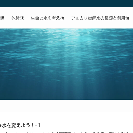
ME
体験記
生命と水を考える
アルカリ電解水の種類と利用法
み水を変えよう！-1