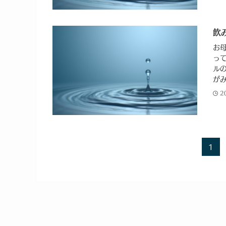
飲
お
っ
ル
がみ
2
1