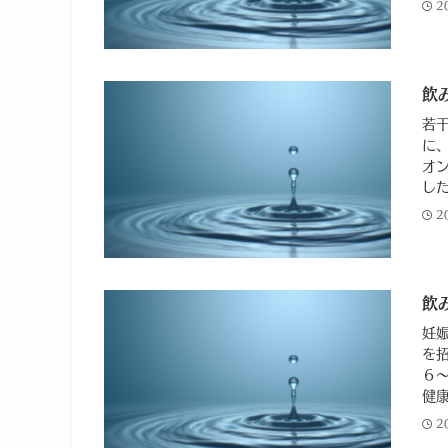
2
飲
若
に
オ
した
2
飲
妊
を
６
健康
2