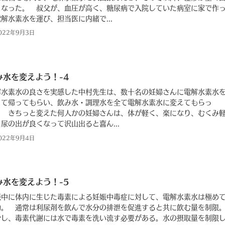
くなった。 叔父が、血圧が高く、糖尿病で入院していた病室に家で作
解水素水を運び、担当医に内緒で...
022年9月3日
み水を変えよう！-4
解水素水の良さを実感した中村先生は、数十名の妊婦さんに電解水素水
って帰ってもらい、飲み水・調理水を全て電解水素水に変えてもらっ
。 きちっと変えた何人かの妊婦さんは、体が軽く、楽になり、むくみ
尿の出が良くなって沢山出ると喜ん...
022年9月4日
み水を変えよう！-5
娠中に体内に生じた毒素による妊娠中毒症に対して、電解水素水は極め
効。 通常は利尿剤を飲んで水分の排泄を促進すると共に飲む量を制限
かし、毒素代謝には水で毒素を洗い流す必要がある。水の摂取量を制限