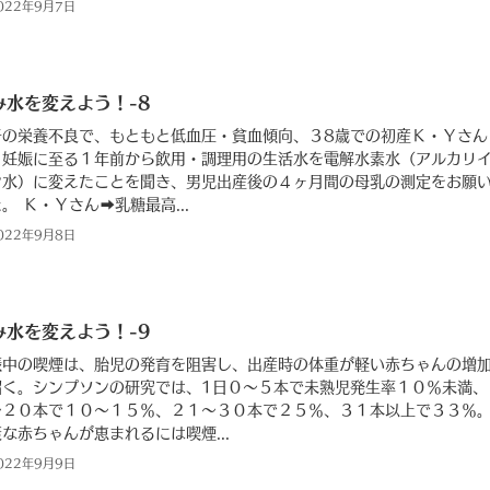
022年9月7日
み水を変えよう！-8
干の栄養不良で、もともと低血圧・貧血傾向、３8歳での初産Ｋ・Ｙさん
、妊娠に至る１年前から飲用・調理用の生活水を電解水素水（アルカリ
ン水）に変えたことを聞き、男児出産後の４ヶ月間の母乳の測定をお願
。 Ｋ・Ｙさん➡乳糖最高...
022年9月8日
み水を変えよう！-9
娠中の喫煙は、胎児の発育を阻害し、出産時の体重が軽い赤ちゃんの増
招く。シンプソンの研究では、1日０〜５本で未熟児発生率１０％未満、
〜２０本で１０〜１５％、２１〜３０本で２５％、３１本以上で３３％
な赤ちゃんが恵まれるには喫煙...
022年9月9日