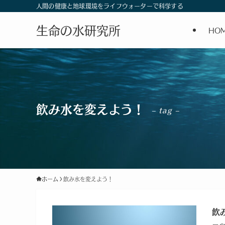
人間の健康と地球環境をライフウォーターで科学する
生命の水研究所
HO
飲み水を変えよう！
– tag –
ホーム
飲み水を変えよう！
飲