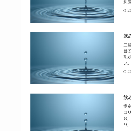
利尿
2
飲
三
目
乳
い。
2
飲
測
コ
８
９．