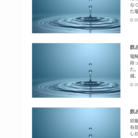
な
た電
2
飲
電
持
た
減、
2
飲
妊
有
し