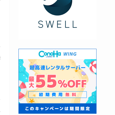
っ
を
軽
て
。
し