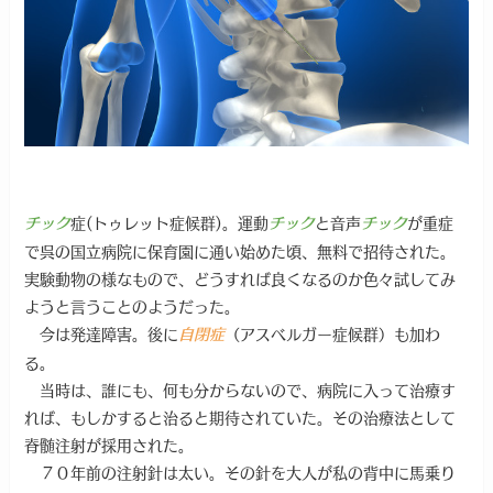
症(トゥレット症候群)。運動
と音声
が重症
チック
チック
チック
で呉の国立病院に保育園に通い始めた頃、無料で招待された。
実験動物の様なもので、どうすれば良くなるのか色々試してみ
ようと言うことのようだった。
今は発達障害。後に
（アスベルガー症候群）も加わ
自閉症
る。
当時は、誰にも、何も分からないので、病院に入って治療す
れば、もしかすると治ると期待されていた。その治療法として
脊髄注射が採用された。
７０年前の注射針は太い。その針を大人が私の背中に馬乗り