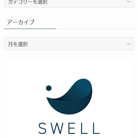
ロ
グ
カ
アーカイブ
テ
ゴ
ア
リ
ー
ー
カ
イ
ブ