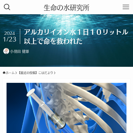
生命の水研究所
アルカリイオン水１日１０リットル
2024
1/23
以上で命を救われた
小羽田 健雄
ホーム
【最近の投稿】こはだより