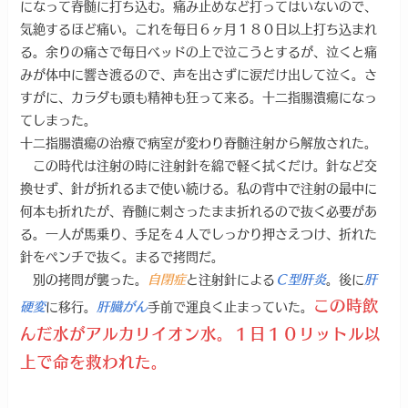
になって脊髄に打ち込む。痛み止めなど打ってはいないので、
気絶するほど痛い。これを毎日６ヶ月１８０日以上打ち込まれ
る。余りの痛さで毎日ベッドの上で泣こうとするが、泣くと痛
みが体中に響き渡るので、声を出さずに涙だけ出して泣く。さ
すがに、カラダも頭も精神も狂って来る。十二指腸潰瘍になっ
てしまった。
十二指腸潰瘍の治療で病室が変わり脊髄注射から解放された。
この時代は注射の時に注射針を綿で軽く拭くだけ。針など交
換せず、針が折れるまで使い続ける。私の背中で注射の最中に
何本も折れたが、脊髄に刺さったまま折れるので抜く必要があ
る。一人が馬乗り、手足を４人でしっかり押さえつけ、折れた
針をペンチで抜く。まるで拷問だ。
別の拷問が襲った。
と注射針による
。後に
自閉症
Ｃ型肝炎
肝
この時飲
に移行。
手前で運良く止まっていた。
硬変
肝臓がん
んだ水がアルカリイオン水。１日１０リットル以
上で命を救われた。