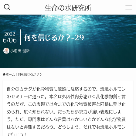
生命の水研究所
2022
何を信じるか？-29
6/06
小羽田 健雄
ホーム
何を信じるか？
自分のカラダが化学物質に敏感に反応するので、環境ホルモン
のセミナーに通った。本名は外因性内分泌かく乱化学物質と言
うのだが、この表現では今までの化学物質被害と同様に受け止
められ、広く知られない。だったら訴求力が強い表現にしよ
う。ただ、専門家はそんな言葉はおかしいとかそんな化学物質
はないと非難するだろう。どうしよう。それでも環境ホルモン
で行こう！