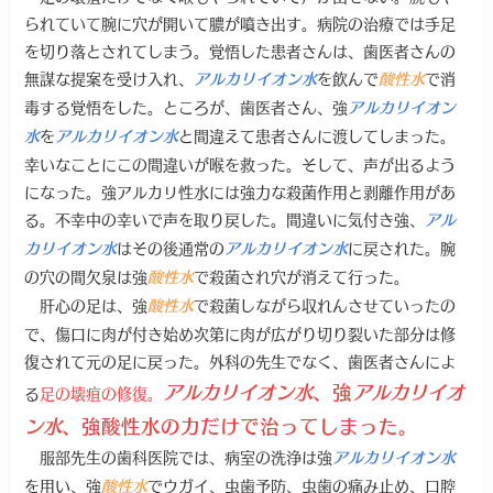
られていて腕に穴が開いて膿が噴き出す。病院の治療では手足
を切り落とされてしまう。覚悟した患者さんは、歯医者さんの
無謀な提案を受け入れ、
を飲んで
で消
アルカリイオン水
酸性水
毒する覚悟をした。ところが、歯医者さん、強
アルカリイオン
を
と間違えて患者さんに渡してしまった。
水
アルカリイオン水
幸いなことにこの間違いが喉を救った。そして、声が出るよう
になった。強アルカリ性水には強力な殺菌作用と剥離作用があ
る。不幸中の幸いで声を取り戻した。間違いに気付き強、
アル
はその後通常の
に戻された。腕
カリイオン水
アルカリイオン水
の穴の間欠泉は強
で殺菌され穴が消えて行った。
酸性水
肝心の足は、強
で殺菌しながら収れんさせていったの
酸性水
で、傷口に肉が付き始め次第に肉が広がり切り裂いた部分は修
復されて元の足に戻った。外科の先生でなく、歯医者さんによ
アルカリイオン水
、強
アルカリイオ
る
足の壊疽の修復。
ン水
、強酸性水の力だけで治ってしまった。
服部先生の歯科医院では、病室の洗浄は強
アルカリイオン水
を用い、強
でウガイ、虫歯予防、虫歯の痛み止め、口腔
酸性水