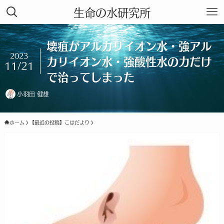
生命の水研究所
壊疽がアルカリイオン水・強アル
2023
カリイオン水・強酸性水の力だけ
11/21
で治ってしまった
小羽田 健雄
ホーム
【最近の投稿】こはだより