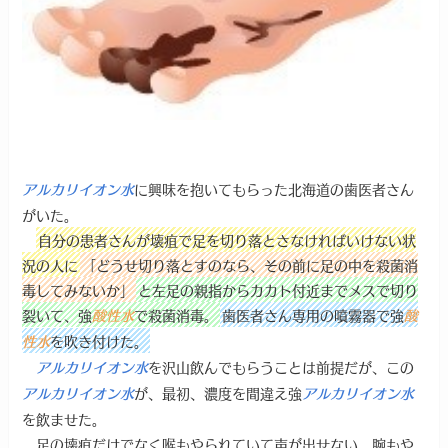
に興味を抱いてもらった北海道の歯医者さん
アルカリイオン水
がいた。
自分の患者さんが壊疽で足を切り落とさなければいけない状
況の人に
「どうせ切り落とすのなら、その前に足の中を殺菌消
毒してみないか」
と左足の親指からカカト付近までメスで切り
裂いて、強
で殺菌消毒。
歯医者さん専用の噴霧器で強
酸性水
酸
を吹き付けた。
性水
を沢山飲んでもらうことは前提だが、この
アルカリイオン水
が、最初、濃度を間違え強
アルカリイオン水
アルカリイオン水
を飲ませた。
足の壊疽だけでなく喉もやられていて声が出せない。腕もや