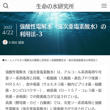
生命の水研究所
強酸性電解水（強次亜塩素酸水）の
2022
4/22
利用法-3
小羽田 健雄
ホーム
アルカリ電解水の種類と活用法
強電解酸性水・強次亜塩素酸水の利用法
強酸性電解水（強次亜塩素酸水）は、アルコール系消毒剤や次
亜ソー系消毒剤と同様、一般細菌（大腸菌・黄色ブドウ球菌・
ＭＲＳＡ）、食中毒菌（サルモネラ菌・腸内ビブリオ菌・緑膿
菌・カンピロバクター）、病原菌（Ｏ―１５７・コレラ菌・結
核菌・赤痢菌）での除菌能力が立証されている。
真菌（酵母菌・カビ・白癬菌）では、次亜ソー系消毒剤と強酸
性電解水（強次亜塩素酸水）に除菌能力が立証されている。