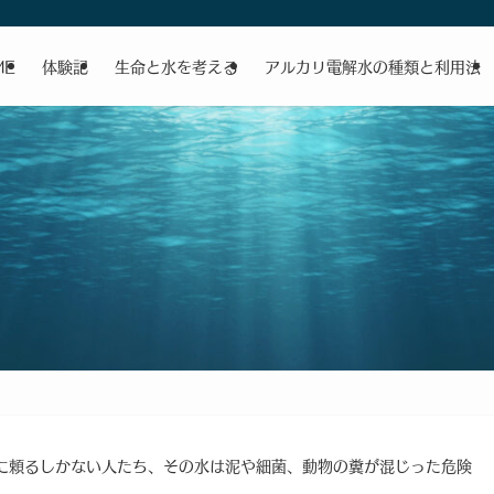
ME
体験記
生命と水を考える
アルカリ電解水の種類と利用法
に頼るしかない人たち、その水は泥や細菌、動物の糞が混じった危険