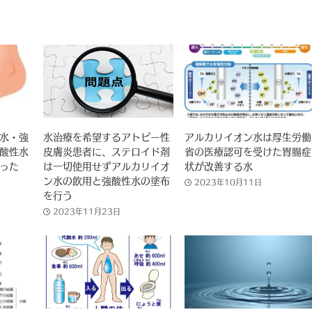
水・強
水治療を希望するアトピー性
アルカリイオン水は厚生労働
酸性水
皮膚炎患者に、ステロイド剤
省の医療認可を受けた胃腸症
った
は一切使用せずアルカリイオ
状が改善する水
ン水の飲用と強酸性水の塗布
2023年10月11日
を行う
2023年11月23日