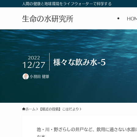
人間の健康と地球環境をライフウォーターで科学する
生命の水研究所
HO
2022
様々な飲み水-5
12/27
小羽田 健雄
ホーム
【最近の投稿】こはだより
池・川・野ざらしの井戸など、飲用に適さない水源
な水。