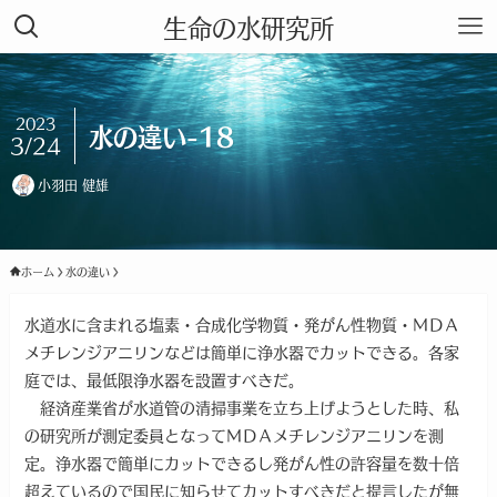
生命の水研究所
2023
水の違い-18
3/24
小羽田 健雄
ホーム
水の違い
水道水に含まれる塩素・合成化学物質・発がん性物質・ＭＤＡ
メチレンジアニリンなどは簡単に浄水器でカットできる。各家
庭では、最低限浄水器を設置すべきだ。
経済産業省が水道管の清掃事業を立ち上げようとした時、私
の研究所が測定委員となってＭＤＡメチレンジアニリンを測
定。浄水器で簡単にカットできるし発がん性の許容量を数十倍
超えているので国民に知らせてカットすべきだと提言したが無