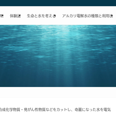
ME
体験記
生命と水を考える
アルカリ電解水の種類と利用法
合成化学物質・発がん性物質などをカットし、奇麗になった水を電気