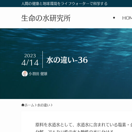
人間の健康と地球環境をライフウォーターで科学する
生命の水研究所
HO
2023
水の違い-36
4/14
小羽田 健雄
ホーム
水の違い
原料を水道水として、水道水に含まれている塩素・
分解。アルカリ性の水と酸性の水に分ける。