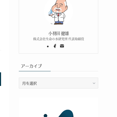
小羽田 健雄
株式会社生命の水研究所 代表取締役
アーカイブ
ア
ー
カ
イ
ブ