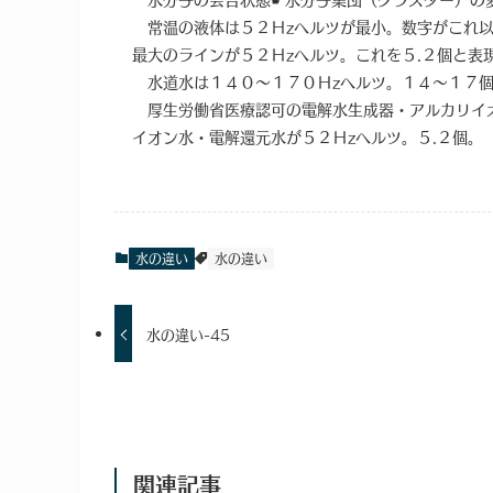
常温の液体は５２Ｈzヘルツが最小。数字がこれ以
最大のラインが５２Ｈzヘルツ。これを５.２個と
水道水は１４０～１７０Ｈzヘルツ。１４～１７
厚生労働省医療認可の電解水生成器・アルカリイ
イオン水・電解還元水が５２Ｈzヘルツ。５.２個。
水の違い
水の違い
水の違い-45
関連記事