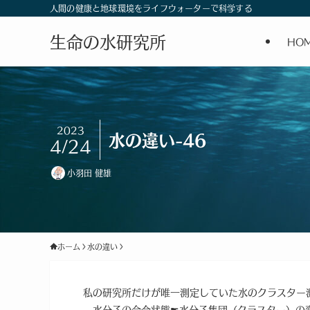
人間の健康と地球環境をライフウォーターで科学する
生命の水研究所
HO
2023
水の違い-46
4/24
小羽田 健雄
ホーム
水の違い
私の研究所だけが唯一測定していた水のクラスター
水分子の会合状態☛水分子集団（クラスター）の変