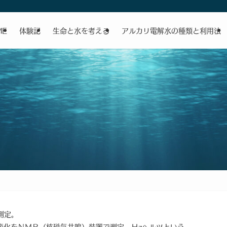
ME
体験記
生命と水を考える
アルカリ電解水の種類と利用法
測定。
化をＮＭＲ（核磁気共鳴）装置で測定。Ｈzヘルツという。