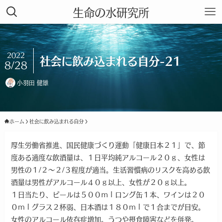
生命の水研究所
2022
社会に飲み込まれる自分-21
8/28
小羽田 健雄
ホーム
社会に飲み込まれる自分
厚生労働省推進、国民健康づくり運動「健康日本２１」で、節
度ある適度な飲酒量は、１日平均純アルコール２０ｇ、女性は
男性の１/２〜２/３程度が適当。生活習慣病のリスクを高める飲
酒量は男性がアルコール４０ｇ以上、女性が２０ｇ以上。
１日当たり、ビールは５００ｍｌロング缶１本、ワインは２０
０ｍｌグラス２杯弱、日本酒は１８０ｍｌで１合までが目安。
女性のアルコール依存症増加。うつや摂食障害などを併発。