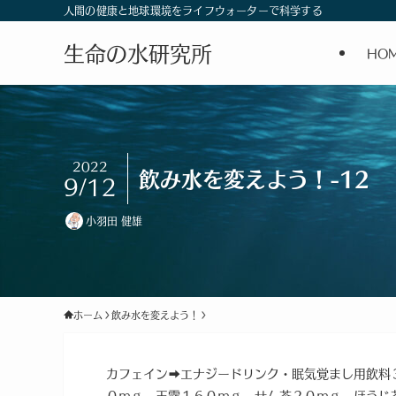
人間の健康と地球環境をライフウォーターで科学する
生命の水研究所
HO
2022
飲み水を変えよう！-12
9/12
小羽田 健雄
ホーム
飲み水を変えよう！
カフェイン➡エナジードリンク・眠気覚まし用飲料
０ｍｇ、玉露１６０ｍｇ、せん茶２０ｍｇ、ほうじ