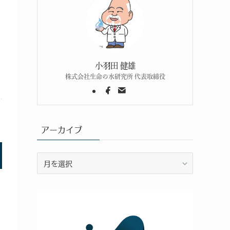
小羽田 健雄
株式会社生命の水研究所 代表取締役
アーカイブ
ア
ー
カ
イ
ブ