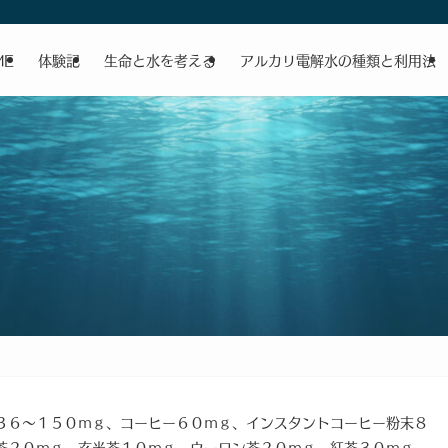
ME
体験記
生命と水を考える
アルカリ電解水の種類と利用法
３６～１５０ｍｇ、コーヒー６０ｍｇ、インスタントコーヒー粉末８
茶２０ｍｇ、玄米茶１０ｍｇ、ウーロン茶２０ｍｇ、紅茶３０ｍｇ、