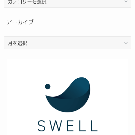
ロ
グ
カ
アーカイブ
テ
ゴ
ア
リ
ー
ー
カ
イ
ブ