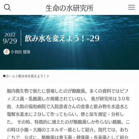
生命の水研究所
2022
飲み水を変えよう！-29
9/29
小羽田 健雄
ホーム
飲み水を変えよう！
腸内微生物で新たに登場したのが酪酸菌。多くの資料ではビフ
ィズス菌・乳酸菌しか掲載されていない。 我が研究所は３０年
前、大阪の協和病院で入院患者さんの食事と飲み物を水道水と
電解水素水に２分して作ってもらい、便と尿を測定・分析し
た。 その時、特徴的に増えたのが酪酸菌しか作らない酪酸。こ
の時は小腸・大腸のエネルギー源として紹介。現代では、あち
こちで、公式に、酪酸菌は善玉菌・健康菌・長寿菌として紹介