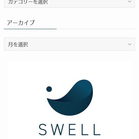
ロ
グ
カ
アーカイブ
テ
ゴ
ア
リ
ー
ー
カ
イ
ブ