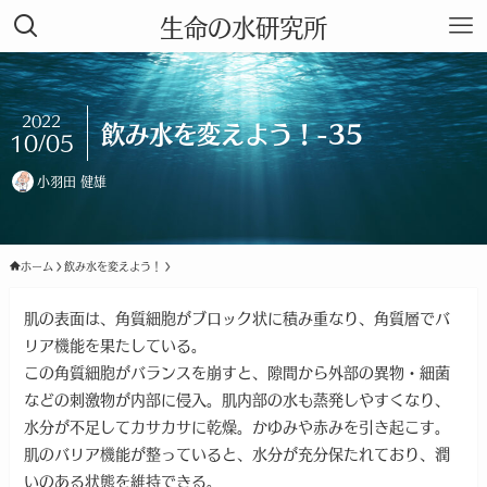
生命の水研究所
2022
飲み水を変えよう！-35
10/05
小羽田 健雄
ホーム
飲み水を変えよう！
肌の表面は、角質細胞がブロック状に積み重なり、角質層でバ
リア機能を果たしている。
この角質細胞がバランスを崩すと、隙間から外部の異物・細菌
などの刺激物が内部に侵入。肌内部の水も蒸発しやすくなり、
水分が不足してカサカサに乾燥。かゆみや赤みを引き起こす。
肌のバリア機能が整っていると、水分が充分保たれており、潤
いのある状態を維持できる。