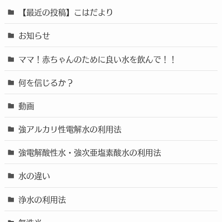
【最近の投稿】こはだより
お知らせ
ママ！赤ちゃんのために良い水を飲んで！！
何を信じるか？
動画
強アルカリ性電解水の利用法
強電解酸性水・強次亜塩素酸水の利用法
水の違い
浄水の利用法