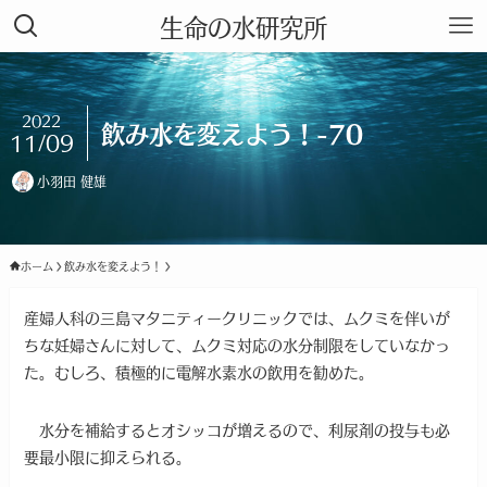
生命の水研究所
2022
飲み水を変えよう！-70
11/09
小羽田 健雄
ホーム
飲み水を変えよう！
産婦人科の三島マタニティークリニックでは、ムクミを伴いが
ちな妊婦さんに対して、ムクミ対応の水分制限をしていなかっ
た。むしろ、積極的に電解水素水の飲用を勧めた。
水分を補給するとオシッコが増えるので、利尿剤の投与も必
要最小限に抑えられる。