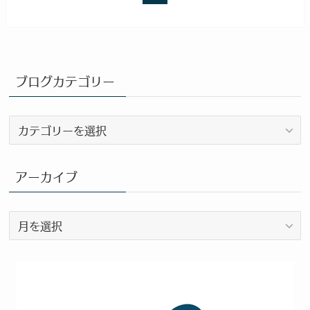
ブログカテゴリー
ブ
ロ
グ
カ
アーカイブ
テ
ゴ
ア
リ
ー
ー
カ
イ
ブ