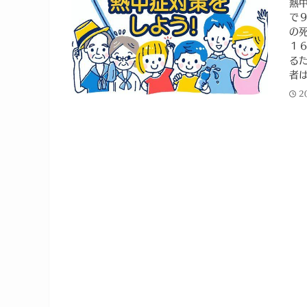
熱
で
の
１
る
者
2