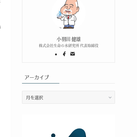
年
齢
小羽田 健雄
株式会社生命の水研究所 代表取締役
アーカイブ
ア
ー
カ
イ
ブ