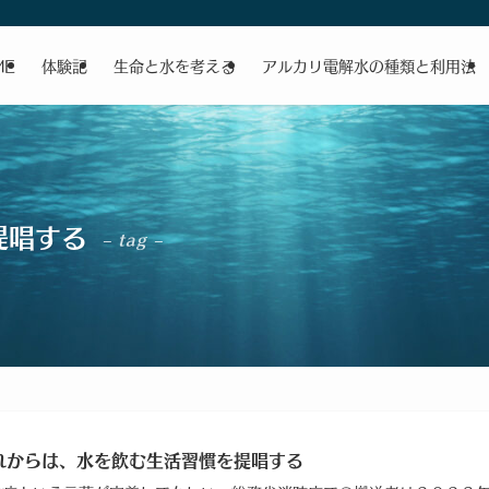
ME
体験記
生命と水を考える
アルカリ電解水の種類と利用法
提唱する
– tag –
れからは、水を飲む生活習慣を提唱する