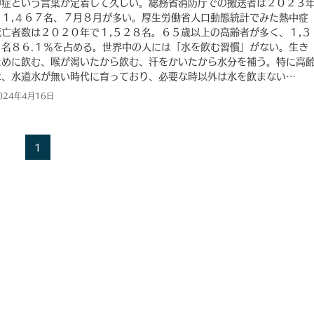
中症という言葉が定着して久しい。総務省消防庁での搬送者は２０２３
９１,４６７名、７月８月が多い。厚生労働省人口動態統計でみた熱中症
死亡者数は２０２０年で１,５２８名。６５歳以上の高齢者が多く、１,３
６名８６.１％を占める。世界中の人には「水を飲む習慣」がない。生き
ために飲む、喉が渇いたから飲む、汗をかいたから水分を補う。特に高
は、水道水が無い時代に育っており、必要な時以外は水を飲まない…
024年4月16日
1