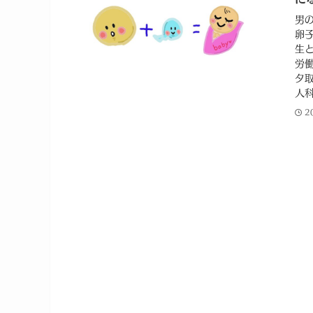
男
卵
生
労
タ
人
2