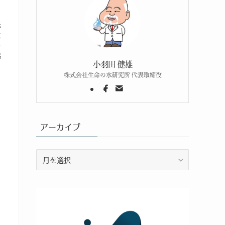
と
先
生
ー
婦
小羽田 健雄
株式会社生命の水研究所 代表取締役
アーカイブ
ア
ー
カ
イ
ブ