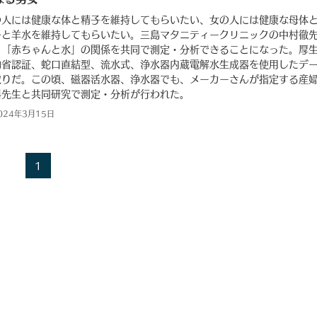
の人には健康な体と精子を維持してもらいたい、女の人には健康な母体
子と羊水を維持してもらいたい。三島マタニティークリニックの中村徹
と「赤ちゃんと水」の関係を共同で測定・分析できることになった。厚
働省認証、蛇口直結型、流水式、浄水器内蔵電解水生成器を使用したデ
取りだ。この頃、磁器活水器、浄水器でも、メーカーさんが指定する産
科先生と共同研究で測定・分析が行われた。
024年3月15日
1