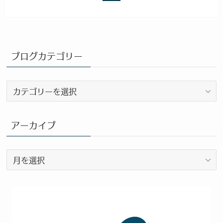
ブログカテゴリー
ブ
ロ
グ
カ
アーカイブ
テ
ゴ
ア
リ
ー
ー
カ
イ
ブ