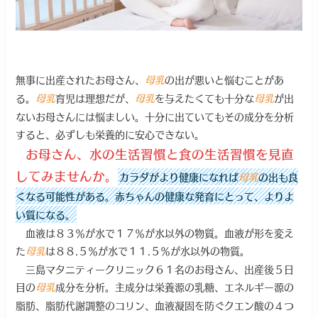
無事に出産されたお母さん、
の出が悪いと悩むことがあ
母乳
る。
育児は理想だが、
を与えたくても十分な
が出
母乳
母乳
母乳
ないお母さんには悩ましい。十分に出ていてもその成分を分析
すると、必ずしも栄養的に安心できない。
お母さん、水の生活習慣と食の生活習慣を見直
してみませんか。
カラダがより健康になれば
母乳
の出も良
くなる可能性がある。赤ちゃんの健康な発育にとって、よりよ
い質になる。
血液は８３％が水で１７％が水以外の物質。血液が形を変え
た
は８８.５％が水で１１.５％が水以外の物質。
母乳
三島マタニティークリニック６１名のお母さん、出産後５日
目の
成分を分析。主成分は栄養源の乳糖、エネルギー源の
母乳
脂肪、脂肪代謝調整のコリン、血液凝固を防ぐクエン酸の４つ