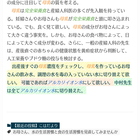
の成分に注目して
の質を考える。
母乳
は
と産婦人科医の多くが先入観を持ってい
母乳
完全栄養食
る。妊婦さんやお母さんも
が
と頭に叩き込まれ
母乳
完全栄養食
ている。でも、良く見て欲しい。
の成分がお母さんによっ
母乳
て大きく違う事実を。しかも、お母さんの食べ物によって、日
によって大きく成分が変わる。さらに、一般の産婦人科の先生
は、産後直ぐの赤ちゃんの健康状態を黄疸症状から判断して、
人工栄養やブドウ糖の投与を検討する。
出産後すぐの
母乳
濃度をチェックし、
母乳
を作っているお母
さんの飲み水、調理の水を毒の入っていない水に切り替えて欲
しい。
可能であれば
アルカリイオン水
にして欲しい。
中村先生
は全て
アルカリイオン水
に切り替えた。
【最近の投稿】こはだより
お母さん、水の生活習慣と食の生活習慣を見直してみませんか