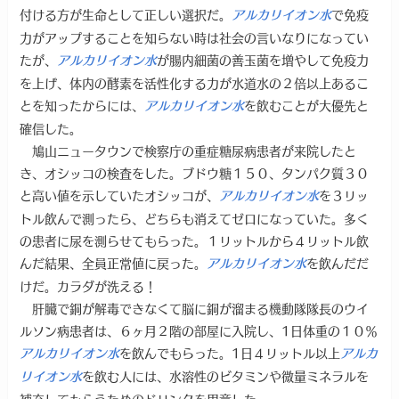
付ける方が生命として正しい選択だ。
で免疫
アルカリイオン水
力がアップすることを知らない時は社会の言いなりになってい
たが、
が腸内細菌の善玉菌を増やして免疫力
アルカリイオン水
を上げ、体内の酵素を活性化する力が水道水の２倍以上あるこ
とを知ったからには、
を飲むことが大優先と
アルカリイオン水
確信した。
鳩山ニュータウンで検察庁の重症糖尿病患者が来院したと
き、オシッコの検査をした。ブドウ糖１５０、タンパク質３０
と高い値を示していたオシッコが、
を３リッ
アルカリイオン水
トル飲んで測ったら、どちらも消えてゼロになっていた。多く
の患者に尿を測らせてもらった。１リットルから４リットル飲
んだ結果、全員正常値に戻った。
を飲んだだ
アルカリイオン水
けだ。カラダが洗える！
肝臓で銅が解毒できなくて脳に銅が溜まる機動隊隊長のウイ
ルソン病患者は、６ヶ月２階の部屋に入院し、1日体重の１０％
を飲んでもらった。1日４リットル以上
アルカリイオン水
アルカ
を飲む人には、水溶性のビタミンや微量ミネラルを
リイオン水
補充してもらうためのドリンクを用意した。