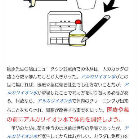
篠原先生の鳩山ニュータウン診療所での体験は、人のカラダの
凄さを数々学んだことが大きかった。
がこの
アルカリイオン水
世に無ければ、医療や薬に頼る社会でも仕方ないことだが、
ア
が登場したことで考え方を切り替える必要があ
ルカリイオン水
る。何故なら、
で体内のクリーニングが出来
アルカリイオン水
医療や薬
ることを知らされ、胃腸が改善する事実を知った。
の前にアルカリイオン水で体内を調整しよう。
予防のために薬を使うのは以前は世界の常識であったが、
ア
が誕生してからはおかしい。カラダに免疫力を
ルカリイオン水