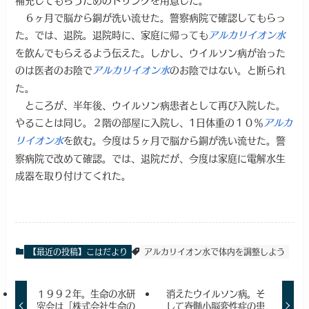
６ヶ月で脳から銅が洗い流せた。警察病院で確認してもらっ
た。では、退院。退院時に、家庭に帰っても
アルカリイオン水
を飲んでもらえるよう伝えた。しかし、ウイルソン病が治った
のは医者のお陰で
のお陰ではない。と断られ
アルカリイオン水
た。
ところが、半年後、ウイルソン病患者として再び入院した。
やることは同じ。２階の部屋に入院し、1日体重の１０％
アルカ
を飲む。今度は５ヶ月で脳から銅が洗い流せた。警
リイオン水
察病院で改めて確認。では、退院だが、今度は家庭に電解水生
成器を取り付けてくれた。
【最近の投稿】こはだより
アルカリイオン水で体内を調整しよう
１９９２年。生命の水研
消えたウイルソン病。そ
究会は「株式会社生命の
して脊髄小脳変性症の患