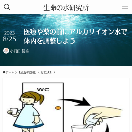
生命の水研究所
医療や薬の前にアルカリイオン水で
2023
8/25
体内を調整しよう
小羽田 健雄
ホーム
【最近の投稿】こはだより